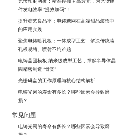
光伏印刷网板：精准控栅 + 高透光，为光伏组
件发电效率 “提效加码”！
提升糖艺良品率：电铸糖网在高端甜品装饰中
的应用实践
聚焦电铸喷孔板：一体成型工艺，解决传统喷
孔板易堵、喷射不均难题
电铸晶圆模板:纳米级成型工艺，撑起半导体晶
圆精密制造 “骨架”
光栅码盘的工作原理与核心结构解析
电铸光阑的寿命有多长？哪些因素会导致磨
损？
常见问题
电铸光阑的寿命有多长？哪些因素会导致磨
损？