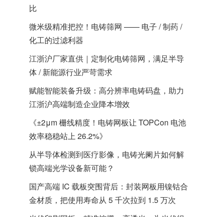
比
微米级精准把控！电铸筛网 —— 电子 / 制药 /
化工的过滤利器
江浙沪厂家直供｜定制化电铸筛网，满足半导
体 / 新能源行业严苛需求
赋能智能装备升级：高分辨率电铸码盘，助力
江浙沪高端制造企业降本增效
《±2μm 栅线精度！电铸网板让 TOPCon 电池
效率稳稳站上 26.2%》
从半导体检测到医疗影像，电铸光阑片如何解
锁高端光学设备新可能？
国产高端 IC 载板突围背后：封装网板用镍钴合
金材质，把使用寿命从 5 千次拉到 1.5 万次